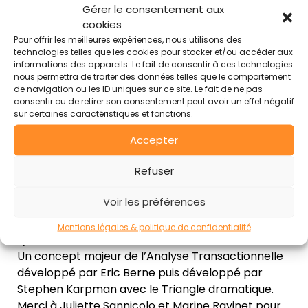
va ? »
Gérer le consentement aux
Questions fréquentes
L’occasion d’évoquer les jeux psychologiques
cookies
Pour offrir les meilleures expériences, nous utilisons des
et la manière dont ils influencent
Contact
technologies telles que les cookies pour stocker et/ou accéder aux
négativement notre quotidien professionnel
informations des appareils. Le fait de consentir à ces technologies
comme personnel. Bien qu’initiés comme un
nous permettra de traiter des données telles que le comportement
Mentions légales & politique de confidentialité
de navigation ou les ID uniques sur ce site. Le fait de ne pas
échange anodin, aboutissent souvent à des
consentir ou de retirer son consentement peut avoir un effet négatif
résultats inconfortables, renforçant les
sur certaines caractéristiques et fonctions.
croyances limitantes sur soi-même, les autres
Accepter
et le monde. Les jeux psychologiques peuvent
aussi être utilisés pour obtenir des signes
Refuser
reconnaissance. Si une caresse est toujours
Voir les préférences
préférable, un coup (un signe de
reconnaissance négatif) est finalement mieux
Mentions légales & politique de confidentialité
que rien.
Un concept majeur de l’Analyse Transactionnelle
développé par Eric Berne puis développé par
Stephen Karpman avec le Triangle dramatique.
Merci à Juliette Sannicolo et Marine Ravinet pour