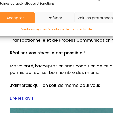
taines caractéristiques et fonctions.
Accepter
Refuser
Voir les préférenc
Pour tout cela mon métier c’est de vous permett
donner corps à vos envies, d’avoir confiance, de
Mentions légales & politique de confidentialité
vous-même. J’utilise pour cela mes apprentissa
Transactionnelle et de Process Communication 
Réaliser vos rêves, c’est possible !
Ma volonté, l’acceptation sans condition de ce qu
permis de réaliser bon nombre des miens.
J’aimerais qu’il en soit de même pour vous !
Lire
les avis