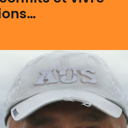
ions…