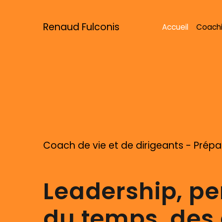
Renaud Fulconis
Accueil
Coach
Coach de vie et de dirigeants - Prép
Leadership, pe
du temps, des c