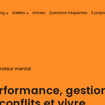
ing
Ateliers
Articles
Questions fréquentes
À propo
arateur mental
rformance, gestio
onflits et vivre