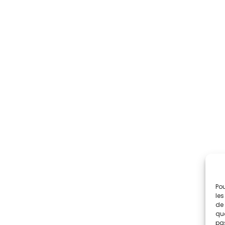
Pou
les
de 
que
pas