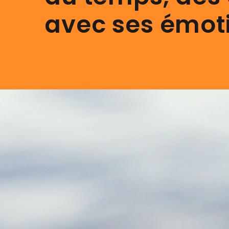
avec ses
émot