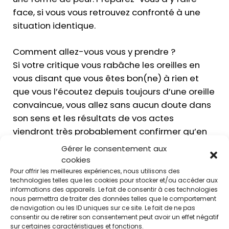
face, si vous vous retrouvez confronté à une
situation identique.
Comment allez-vous vous y prendre ?
Si votre critique vous rabâche les oreilles en
vous disant que vous êtes bon(ne) à rien et
que vous l’écoutez depuis toujours d’une oreille
convaincue, vous allez sans aucun doute dans
son sens et les résultats de vos actes
viendront très probablement confirmer qu’en
effet, vous n’êtes bon(ne) à rien. Notre cerveau
Gérer le consentement aux
et nos corps se conditionnent en conformité
cookies
avec les consignes données et avec ce que
Pour offrir les meilleures expériences, nous utilisons des
technologies telles que les cookies pour stocker et/ou accéder aux
nous croyons de nous, des autres, des la vie.
informations des appareils. Le fait de consentir à ces technologies
Nous pouvons être prisonnier de croyances
nous permettra de traiter des données telles que le comportement
de navigation ou les ID uniques sur ce site. Le fait de ne pas
limitantes. J’y reviendrai.
consentir ou de retirer son consentement peut avoir un effet négatif
sur certaines caractéristiques et fonctions.