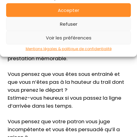
Accepter
Vous n’êtes pas nul(le)
Refuser
Vous pensez que vous êtes nul et que vous
Voir les préférences
n’avez rien à dire avant de parler en public ?
Mentions légales & politique de confidentialité
Il est peu probable que vous fassiez une
prestation mémorable.
Vous pensez que vous êtes sous entrainé et
que vous n’êtes pas à la hauteur du trail dont
vous prenez le départ ?
Estimez-vous heureux si vous passez la ligne
d’arrivée dans les temps.
Vous pensez que votre patron vous juge
incompétente et vous êtes persuadé qu’il a